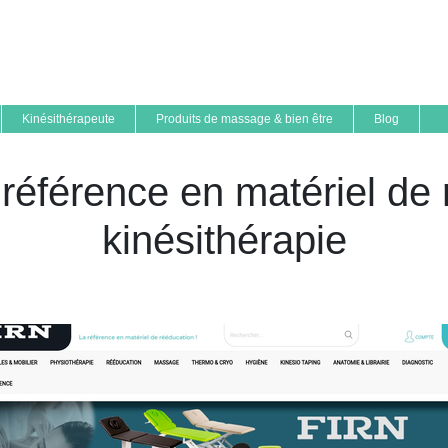
Kinésithérapeute
Produits de massage & bien être
Blog
 référence en matériel de
kinésithéra­pie