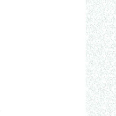
,
,
e
a