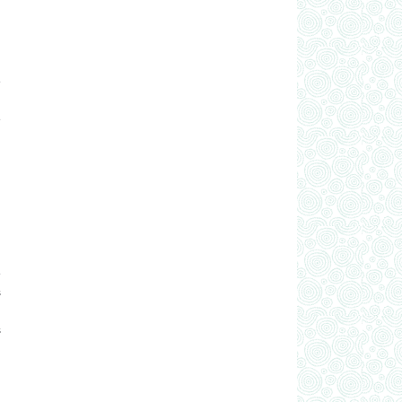
é
,
e
e
s
.
s