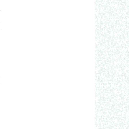
t
.
e
s
e
e
,