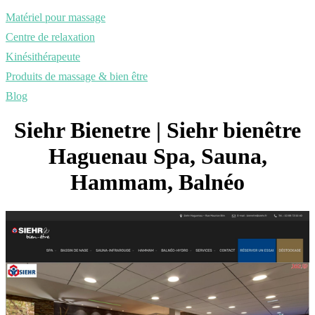
Matériel pour massage
Centre de relaxation
Kinésithérapeute
Produits de massage & bien être
Blog
Siehr Bienetre | Siehr bienêtre
Haguenau Spa, Sauna,
Hammam, Balnéo